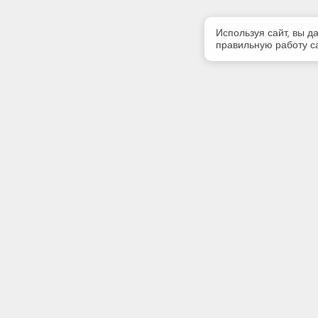
Используя сайт, вы д
правильную работу са
Полезная информация
Контакт
Контакты
Телефон
8 (8212) 
Акции
E-mail:
strsoft@k
Адрес:
Республик
Оплеснина
сметных 