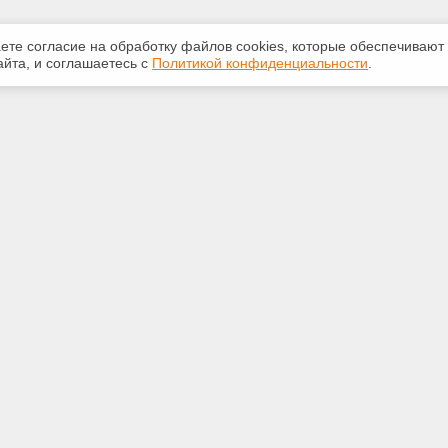
аете согласие на обработку файлов сооkiеs, которые обеспечивают
йта, и соглашаетесь с
Политикой конфиденциальности
.
ная информация
Сервисы
:
Специализированные онлайн-
издания
39-12-55
Регулярная новостная рассылка
odeks11.ru
Служба поддержки пользователей
«Кодекс» и «Техэксперт»
Международные и зарубежные
а Коми, г. Сыктывкар, ул.
стандарты
 4, вход с торца. E-mail для
программ: strsoft@yandex.ru